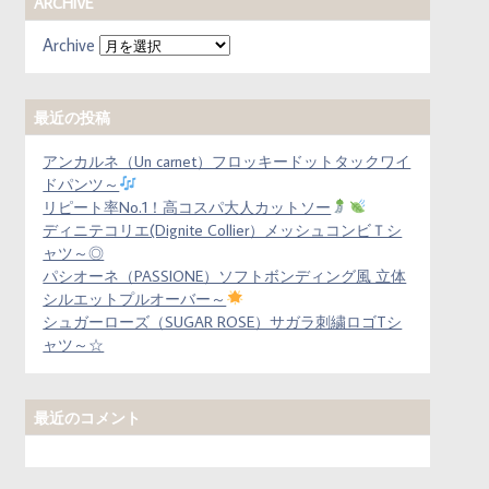
ARCHIVE
Archive
最近の投稿
アンカルネ（Un carnet）フロッキードットタックワイ
ドパンツ～
リピート率No.1！高コスパ大人カットソー
ディニテコリエ(Dignite Collier）メッシュコンビＴシ
ャツ～◎
パシオーネ（PASSIONE）ソフトボンディング風 立体
シルエットプルオーバー～
シュガーローズ（SUGAR ROSE）サガラ刺繍ロゴTシ
ャツ～☆
最近のコメント