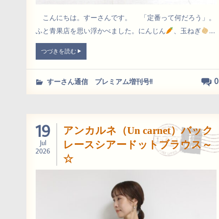
こんにちは。すーさんです。 「定番って何だろう」。
ふと青果店を思い浮かべました。にんじん
、玉ねぎ
....
つづきを読む
0
すーさん通信 プレミアム増刊号!!
19
アンカルネ（Un carnet）バック
Jul
レースシアードットブラウス～
2026
☆