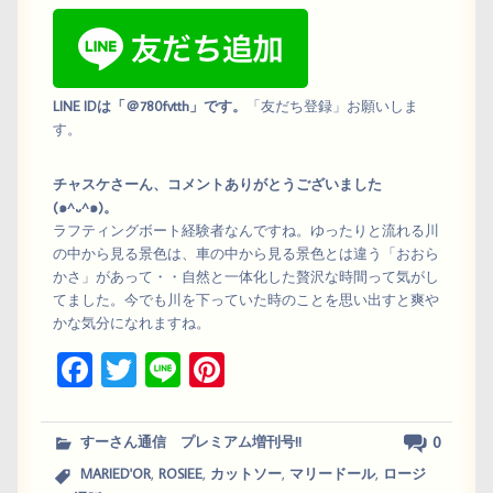
LINE IDは「＠780fvtth」です。
「友だち登録」お願いしま
す。
チャスケさーん、コメントありがとうございました
(๑^᎑^๑)。
ラフティングボート経験者なんですね。ゆったりと流れる川
の中から見る景色は、車の中から見る景色とは違う「おおら
かさ」があって・・自然と一体化した贅沢な時間って気がし
てました。今でも川を下っていた時のことを思い出すと爽や
かな気分になれますね。
Fa
T
Li
Pi
ce
wi
ne
nt
bo
tt
er
0
すーさん通信 プレミアム増刊号!!
ok
er
es
,
,
,
,
MARIED'OR
ROSIEE
カットソー
マリードール
ロージ