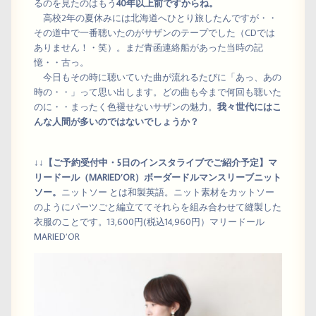
るのを見たのはもう
40年以上前ですからね。
高校2年の夏休みには北海道へひとり旅したんですが・・
その道中で一番聴いたのがサザンのテープでした（CDでは
ありません！・笑）。まだ青函連絡船があった当時の記
憶・・古っ。
今日もその時に聴いていた曲が流れるたびに「あっ、あの
時の・・」って思い出します。どの曲も今まで何回も聴いた
のに・・まったく色褪せないサザンの魅力。
我々世代にはこ
んな人間が多いのではないでしょうか？
↓↓
【ご予約受付中・5日のインスタライブでご紹介予定】マ
リードール（MARIED’OR）ボーダードルマンスリーブニット
ソー。
ニットソー とは和製英語。ニット素材をカットソー
のようにパーツごと編立ててそれらを組み合わせて縫製した
衣服のことです。13,600円(税込14,960円）マリードール
MARIED’OR