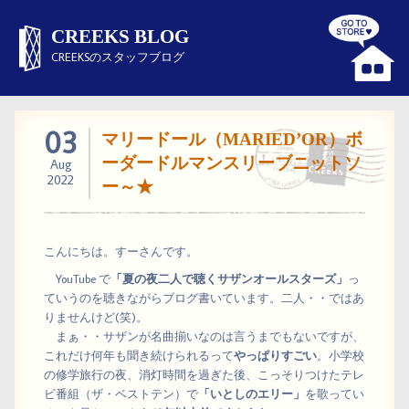
CREEKS BLOG
CREEKSのスタッフブログ
03
マリードール（MARIED’OR）ボ
ーダードルマンスリーブニットソ
Aug
2022
ー～★
こんにちは。すーさんです。
YouTube で
「夏の夜二人で聴くサザンオールスターズ」
っ
ていうのを聴きながらブログ書いています。二人・・ではあ
りませんけど(笑)。
まぁ・・サザンが名曲揃いなのは言うまでもないですが、
これだけ何年も聞き続けられるって
やっぱりすごい
。小学校
の修学旅行の夜、消灯時間を過ぎた後、こっそりつけたテレ
ビ番組（ザ・ベストテン）で
「いとしのエリー」
を歌ってい