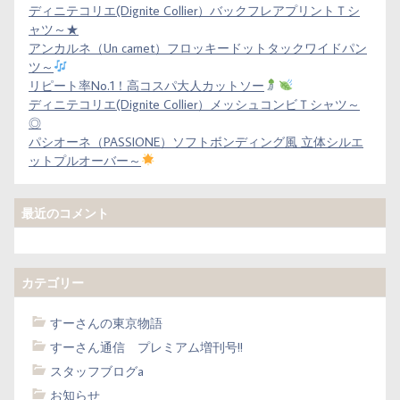
ディニテコリエ(Dignite Collier）バックフレアプリントＴシ
ャツ～★
アンカルネ（Un carnet）フロッキードットタックワイドパン
ツ～
リピート率No.1！高コスパ大人カットソー
ディニテコリエ(Dignite Collier）メッシュコンビＴシャツ～
◎
パシオーネ（PASSIONE）ソフトボンディング風 立体シルエ
ットプルオーバー～
最近のコメント
カテゴリー
すーさんの東京物語
すーさん通信 プレミアム増刊号!!
スタッフブログa
お知らせ