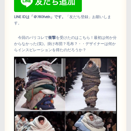
LINE IDは「＠780fvtth」です。
「友だち登録」お願いしま
す。
今回のパリコレで
衝撃
を受けたのはこちら！最初は何か分
からなかった(笑)。掛け布団？毛布？・・デザイナーは何か
らインスピレーションを得たのだろうか？