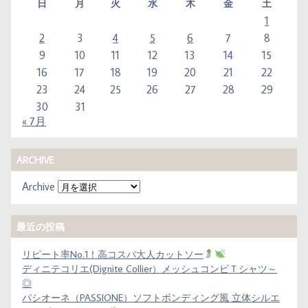
日
月
火
水
木
金
土
1
2
3
4
5
6
7
8
9
10
11
12
13
14
15
16
17
18
19
20
21
22
23
24
25
26
27
28
29
30
31
« 7月
ARCHIVE
Archive
最近の投稿
リピート率No.1！高コスパ大人カットソー
ディニテコリエ(Dignite Collier）メッシュコンビＴシャツ～
◎
パシオーネ（PASSIONE）ソフトボンディング風 立体シルエ