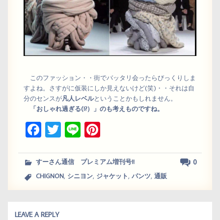
このファッション・・街でバッタリ会ったらびっくりしま
すよね。さすがに仮装にしか見えないけど(笑)・・それは自
分のセンスが
凡人レベル
ということかもしれません。
「おしゃれ過ぎる(!?）」のも考えものですね。
Fa
T
Li
Pi
ce
wi
ne
nt
bo
tt
er
0
すーさん通信 プレミアム増刊号!!
ok
er
es
,
,
,
,
CHIGNON
シニヨン
ジャケット
パンツ
通販
t
LEAVE A REPLY