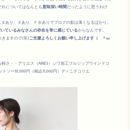
それについてはなんとも
意味深い時間
だったように思うわけ
スタあり、Ｘあり、ＦＢありでブログの影は薄くなるばかり。
だいているみなさんの存在を常に感じている
からなんです。
きますので(笑)
ご支援よろしくお願い申し上げます（ ＾ω
軽さ・・アリエス（ARIES）シワ加工フルジップウインドコ
カットソー10,000円（税込11,000円）ディニテコリエ