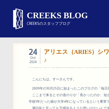
CREEKS BLOG
CREEKSのスタッフブログ
24
アリエス（ARIES）
Oct
♪
2024
こんにちは。すーさんです。
2009年の10月25日に始まったこのブログの「毎
ここまで来るとその道のりが「長かったのか、短か
学校1年だった娘が大学4年になっているという事実
満15年と言っても万感迫るような想いはないんで