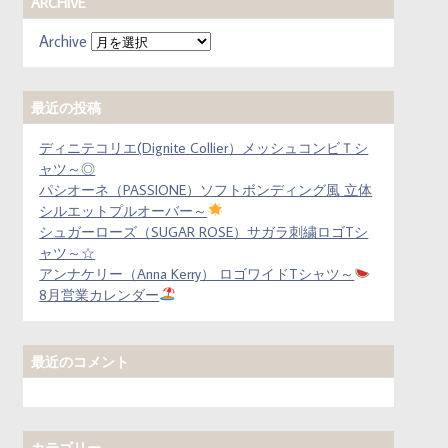
ARCHIVE
Archive
最近の投稿
ディニテコリエ(Dignite Collier）メッシュコンビＴシ
ャツ～◎
パシオーネ（PASSIONE）ソフトボンディング風 立体
シルエットプルオーバー～
シュガーローズ（SUGAR ROSE）サガラ刺繍ロゴTシ
ャツ～☆
アンナケリー（Anna Kerry） ロゴワイドTシャツ～
8月営業カレンダー
最近のコメント
カテゴリー