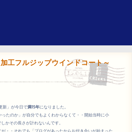
シワ加工フルジップウインドコート～
日更新」が今日で
満15年
になりました。
ったのか」が自分でもよくわからなくて・・開始当時に小
でしかその長さが計れないんです。
すが・・それでも「ブログがあったからお付き合いが始まった