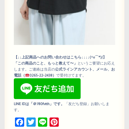
【↓↓上記商品へのお問い合わせはこちら↓↓↓↓(^o⌒*)/】
「この商品のこと、もっと教えて〜」
というご要望にお応え
します。ご連絡は当店の
公式ラインアカウント、メール、お
電話（
0265-22-2438）
で受付けてます。
LINE IDは「＠780fvtth」です。
「友だち登録」お願いしま
す。
Fa
T
Li
Pi