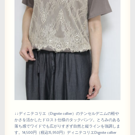
↓↓ディニテコリエ（Dignite collier）のテンセルデニムの軽や
かさを活かしたドロスト仕様のタックパンツ。とろみのある
落ち感でワイドでも広がりすぎず自然と縦ラインを強調しま
す。14,500円（税込15,950円）ディニテコリエDignite collier