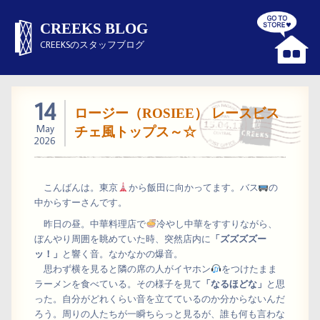
CREEKS BLOG
CREEKSのスタッフブログ
14
ロージー（ROSIEE） レースビス
May
チェ風トップス～☆
2026
こんばんは。東京
から飯田に向かってます。バス
の
中からすーさんです。
昨日の昼。中華料理店で
冷やし中華をすすりながら、
ぼんやり周囲を眺めていた時、突然店内に
「ズズズズー
ッ！」
と響く音。なかなかの爆音。
思わず横を見ると隣の席の人がイヤホン
をつけたまま
ラーメンを食べている。その様子を見て
「なるほどな」
と思
った。自分がどれくらい音を立てているのか分からないんだ
ろう。周りの人たちが一瞬ちらっと見るが、誰も何も言わな