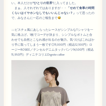
い。本人だけが
“ひとりの世界”
に入ってました。
まぁ、人それぞれではありますが・・
「せめて食事の時間
くらいはイヤホンなしでもいいんじゃない？」
って思ったの
で、みなさんに一応のご報告まで
↓↓ビスチェ風にあしらったレースがシンプルなTシャツを一
気に格上げ。1枚でコーデが決まり、シンプルなボトムと合
わせでも自然とこなれ感が出るのが魅力。気づけばこればか
り手に取ってしまう一枚です◎11,000円（税込12,100円）ロ
ージーROSIEE／テンセルデニムタックパンツ14,500円（税込
15,950円）ディニテコリエDignite collier