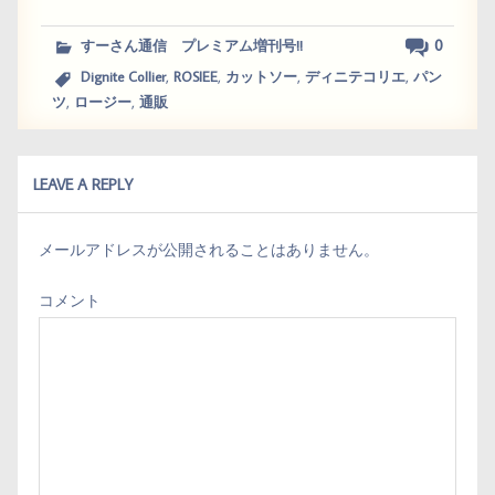
ce
wi
ne
nt
bo
tt
er
0
すーさん通信 プレミアム増刊号!!
ok
er
es
,
,
,
,
Dignite Collier
ROSIEE
カットソー
ディニテコリエ
パン
,
,
t
ツ
ロージー
通販
LEAVE A REPLY
メールアドレスが公開されることはありません。
コメント