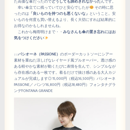
た高価な傘だったので
どうしても諦めきれなかった
んです。
幸い傘立てに残っていてひと安心でしたが
その時に思
ったのは
「良いものを持つのも悪くないな」
ということ。安
いものを何度も買い替えるより、長く大切にすれば結果的に
お得なのかもしれませんね。
これから梅雨明けまで・・
みなさんも傘の置き忘れにはお
気をつけください
↓↓
パシオーネ（PASSIONE）
のボーダーカットソーにシアー
素材を重ねた涼しげなレイヤード風プルオーバー。透け感の
ある軽やかな素材が動くたびに表情を生んで、シンプルなが
ら存在感のある一枚です。着るだけで抜け感のある大人カジ
ュアルが完成します◎ 15,000円（税込16,500円）パシオーネ
PASSIONE／ パンツ16,800円（税込18,480円）フォンタナグラ
ンデFONTANA GRANDE