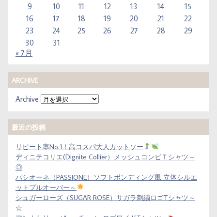
9
10
11
12
13
14
15
16
17
18
19
20
21
22
23
24
25
26
27
28
29
30
31
« 7月
ARCHIVE
Archive
最近の投稿
リピート率No.1！高コスパ大人カットソー
ディニテコリエ(Dignite Collier）メッシュコンビＴシャツ～
◎
パシオーネ（PASSIONE）ソフトボンディング風 立体シルエ
ットプルオーバー～
シュガーローズ（SUGAR ROSE）サガラ刺繍ロゴTシャツ～
☆