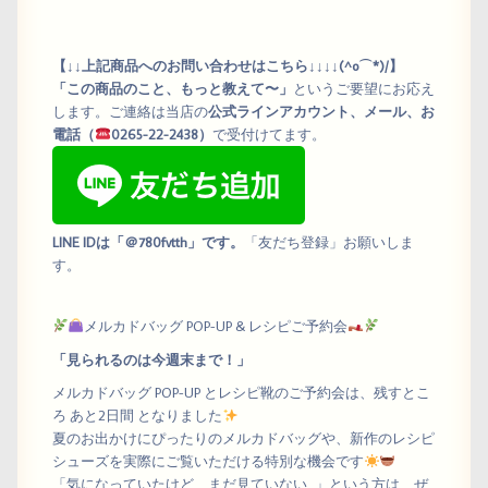
【↓↓上記商品へのお問い合わせはこちら↓↓↓↓(^o⌒*)/】
「この商品のこと、もっと教えて〜」
というご要望にお応え
します。ご連絡は当店の
公式ラインアカウント、メール、お
電話（
0265-22-2438）
で受付けてます。
LINE IDは「＠780fvtth」です。
「友だち登録」お願いしま
す。
メルカドバッグ POP-UP & レシピご予約会
「見られるのは今週末まで！」
メルカドバッグ POP-UP とレシピ靴のご予約会は、残すとこ
ろ あと2日間 となりました
夏のお出かけにぴったりのメルカドバッグや、新作のレシピ
シューズを実際にご覧いただける特別な機会です
「気になっていたけど、まだ見ていない…」という方は、ぜ