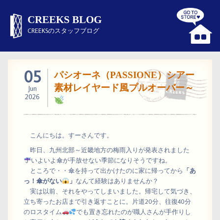
CREEKS BLOG
CREEKSのスタッフブログ
05
パシオーネ（PASSIONE）シアー
素材レイヤード風プルオーバー～
Jun
2026
こんにちは。すーさんです。
昨日、九州北部～近畿地方の梅雨入りが発表されました
いよいよ傘が手放せない季節になりそうですね。
ところで・・傘を持って出かけたのに家に帰ってから
「あ
っ！傘がない
」
なんて経験はありませんか？
実は以前、それをやってしまいました。帰宅して気づき、
立ち寄ったお店まで引き返すことに。片道20分、往復40分
のロスタイム
でも置き忘れたのが職人さんが手作りし