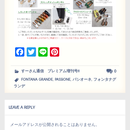
Fa
T
Li
Pi
ce
wi
ne
nt
bo
tt
er
0
すーさん通信 プレミアム増刊号!!
ok
er
es
,
,
,
FONTANA GRANDE
PASSIONE
パシオーネ
フォンタナグ
t
ランデ
LEAVE A REPLY
メールアドレスが公開されることはありません。