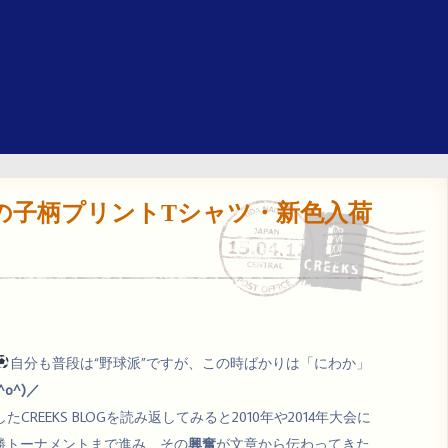
女の子柄プリントTシャツ・新色入荷
自分も普段は“野球派”ですが、この時ばかりは「にわか」
o^)／
REEKS BLOGを読み返してみると2010年や2014年大会に
決勝トーナメントまで進み、その
興奮
が文章から伝わってきた