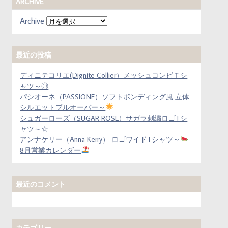
ARCHIVE
Archive
最近の投稿
ディニテコリエ(Dignite Collier）メッシュコンビＴシ
ャツ～◎
パシオーネ（PASSIONE）ソフトボンディング風 立体
シルエットプルオーバー～
シュガーローズ（SUGAR ROSE）サガラ刺繍ロゴTシ
ャツ～☆
アンナケリー（Anna Kerry） ロゴワイドTシャツ～
8月営業カレンダー
最近のコメント
カテゴリー