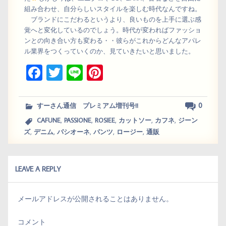
組み合わせ、自分らしいスタイルを楽しむ時代なんですね。
ブランドにこだわるというより、良いものを上手に選ぶ感
覚へと変化しているのでしょう。時代が変わればファッショ
ンとの向き合い方も変わる・・彼らがこれからどんなアパレ
ル業界をつくっていくのか、見ていきたいと思いました。
Fa
T
Li
Pi
ce
wi
ne
nt
bo
tt
er
0
すーさん通信 プレミアム増刊号!!
ok
er
es
,
,
,
,
,
CAFUNE
PASSIONE
ROSIEE
カットソー
カフネ
ジーン
,
,
,
,
,
t
ズ
デニム
パシオーネ
パンツ
ロージー
通販
LEAVE A REPLY
メールアドレスが公開されることはありません。
コメント