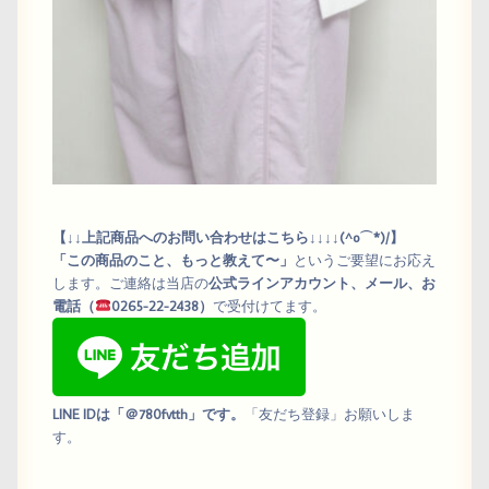
【↓↓上記商品へのお問い合わせはこちら↓↓↓↓(^o⌒*)/】
「この商品のこと、もっと教えて〜」
というご要望にお応え
します。ご連絡は当店の
公式ラインアカウント、メール、お
電話（
0265-22-2438）
で受付けてます。
LINE IDは「＠780fvtth」です。
「友だち登録」お願いしま
す。