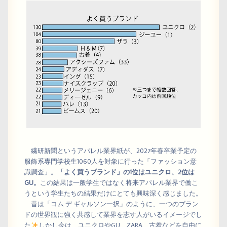
繊研新聞というアパレル業界紙が、2027年春卒業予定の
服飾系専門学校生1060人を対象に行った「ファッション意
識調査」。
「よく買うブランド」の1位はユニクロ、2位は
GU。
この結果は一般学生ではなく将来アパレル業界で働こ
うという学生たちの結果だけにとても興味深く感じました。
昔は「コム デ ギャルソン一択」のように、一つのブラン
ドの世界観に強く共感して業界を志す人がいるイメージでし
た
しかし今は、ユニクロやGU、ZARA、古着などを自由に