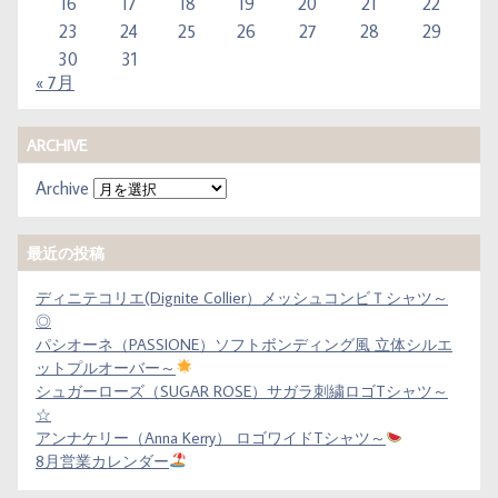
16
17
18
19
20
21
22
23
24
25
26
27
28
29
30
31
« 7月
ARCHIVE
Archive
最近の投稿
ディニテコリエ(Dignite Collier）メッシュコンビＴシャツ～
◎
パシオーネ（PASSIONE）ソフトボンディング風 立体シルエ
ットプルオーバー～
シュガーローズ（SUGAR ROSE）サガラ刺繍ロゴTシャツ～
☆
アンナケリー（Anna Kerry） ロゴワイドTシャツ～
8月営業カレンダー