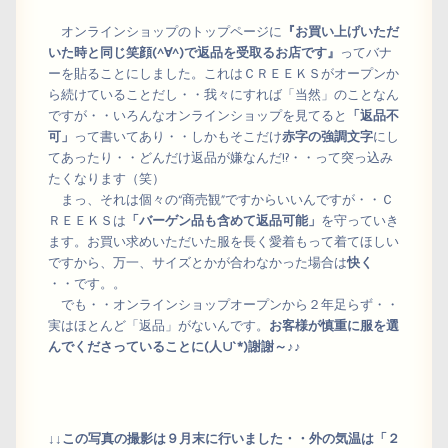
オンラインショップのトップページに
『お買い上げいただ
いた時と同じ笑顔(^∀^)で返品を受取るお店です』
ってバナ
ーを貼ることにしました。これはＣＲＥＥＫＳがオープンか
ら続けていることだし・・我々にすれば「当然」のことなん
ですが・・いろんなオンラインショップを見てると
「返品不
可」
って書いてあり・・しかもそこだけ
赤字の強調文字
にし
てあったり・・どんだけ返品が嫌なんだ!?・・って突っ込み
たくなります（笑）
まっ、それは個々の“商売観”ですからいいんですが・・Ｃ
ＲＥＥＫＳは
「バーゲン品も含めて返品可能」
を守っていき
ます。お買い求めいただいた服を長く愛着もって着てほしい
ですから、万一、サイズとかが合わなかった場合は
快く
・・です。。
でも・・オンラインショップオープンから２年足らず・・
実はほとんど「返品」がないんです。
お客様が慎重に服を選
んでくださっていることに(人∪`*)謝謝～♪♪
↓↓この写真の撮影は９月末に行いました・・外の気温は「２