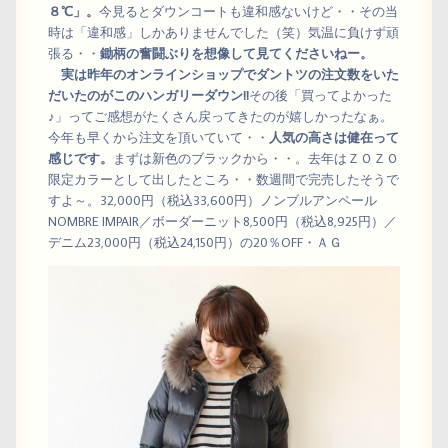
８℃」。
今見るとダウンコートも違和感ないけど・・その当
時は「違和感」しかありませんでした（笑）気温に負けず頑
張る・・
鋤柄の奮闘ぶりを想像して見てくださいねー。
実は昨年のオンラインショップでダントツの注文数をいた
だいたのがこのハンガリーダウン!!
その後「買ってよかった
♪」ってご感想がたくさん戻ってきたのが嬉しかったなぁ。
今年も早くから注文を頂いていて・・
人気の高さは健在って
感じです。
まずは新色のブラックから・・。去年はＺＯＺＯ
限定カラーとして出したところ・・数週間で完売したそうで
すよ～。32,000円（税込33,600円）ノンブルアンペール
NOMBRE IMPAIR／ボーダーニット8,500円（税込8,925円）／
デニム23,000円（税込24,150円）の20％OFF・ＡＧ