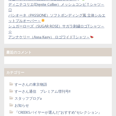
ディニテコリエ(Dignite Collier）メッシュコンビＴシャツ～
◎
パシオーネ（PASSIONE）ソフトボンディング風 立体シルエ
ットプルオーバー～
シュガーローズ（SUGAR ROSE）サガラ刺繍ロゴTシャツ～
☆
アンナケリー（Anna Kerry） ロゴワイドTシャツ～
最近のコメント
カテゴリー
すーさんの東京物語
すーさん通信 プレミアム増刊号!!
スタッフブログa
お知らせ
『CREEKSバイヤーが選んだ“おすすめ”セレクション』