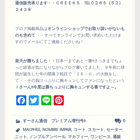
通信販売承ります・・ＣＲＥＥＫＳ TEL０２６５（５２）
２４３８
ブログ掲載商品は
オンラインショップでお取り扱いがないも
のも含めて
・・すべてオンラインでお買い求めいただけま
すのでメールにてご連絡くださいね！
楽天が勝ちました
・・日本一まであと一勝!!さっきまでちょ
っと経過が気になりながらブログ書いてました。９年前に球
団が誕生した年の開幕２戦目で「２６－０」の大敗をし
て・・その負けっぷりに胸キュンしてファンになったという
Ｉさーん!!
今度は勝ちっぷりに胸キュンする番ですよ～。
Fa
T
Li
Pi
ce
wi
ne
nt
bo
tt
er
0
すーさん通信 プレミアム増刊号!!
ok
er
es
,
,
,
,
,
MACPHEE
NOMBRE IMPAIR
コート
スカート
セーター
,
,
,
,
ニット
ノンブルアンペール
マカフィー
ワンピース
通販