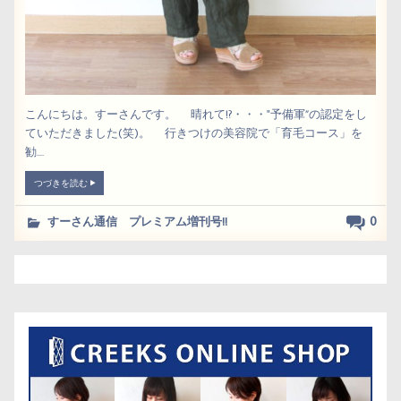
こんにちは。すーさんです。 晴れて!?・・・"予備軍”の認定をし
ていただきました(笑)。 行きつけの美容院で「育毛コース」を
勧....
つづきを読む
0
すーさん通信 プレミアム増刊号!!