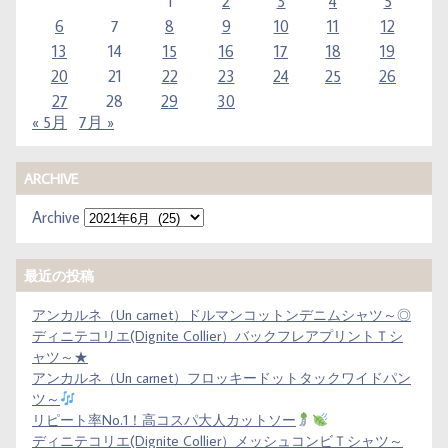
1
2
3
4
5
6
7
8
9
10
11
12
13
14
15
16
17
18
19
20
21
22
23
24
25
26
27
28
29
30
« 5月
7月 »
ARCHIVE
Archive
最近の投稿
アンカルネ（Un carnet）ドルマンコットンデニムシャツ～◎
ディニテコリエ(Dignite Collier）バックフレアプリントＴシ
ャツ～★
アンカルネ（Un carnet）フロッキードットタックワイドパン
ツ～
リピート率No.1！高コスパ大人カットソー
ディニテコリエ(Dignite Collier）メッシュコンビＴシャツ～