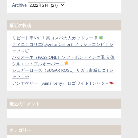
Archive
最近の投稿
リピート率No.1！高コスパ大人カットソー
ディニテコリエ(Dignite Collier）メッシュコンビＴシ
ャツ～◎
パシオーネ（PASSIONE）ソフトボンディング風 立体
シルエットプルオーバー～
シュガーローズ（SUGAR ROSE）サガラ刺繍ロゴTシ
ャツ～☆
アンナケリー（Anna Kerry） ロゴワイドTシャツ～
最近のコメント
カテゴリー