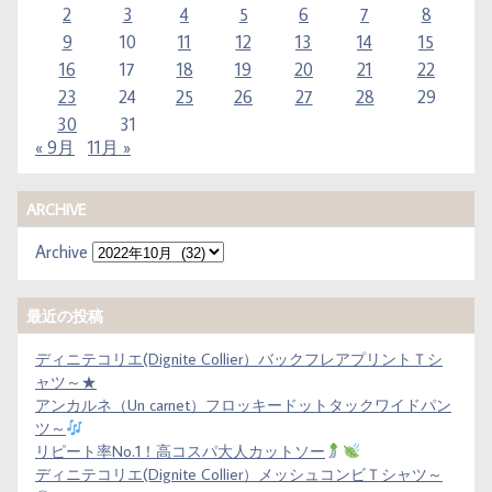
2
3
4
5
6
7
8
9
10
11
12
13
14
15
16
17
18
19
20
21
22
23
24
25
26
27
28
29
30
31
« 9月
11月 »
ARCHIVE
Archive
最近の投稿
ディニテコリエ(Dignite Collier）バックフレアプリントＴシ
ャツ～★
アンカルネ（Un carnet）フロッキードットタックワイドパン
ツ～
リピート率No.1！高コスパ大人カットソー
ディニテコリエ(Dignite Collier）メッシュコンビＴシャツ～