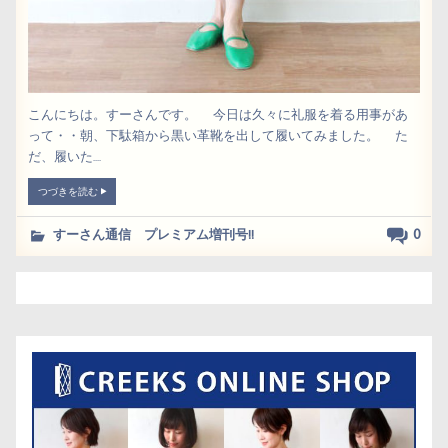
こんにちは。すーさんです。 今日は久々に礼服を着る用事があ
って・・朝、下駄箱から黒い革靴を出して履いてみました。 た
だ、履いた....
つづきを読む
0
すーさん通信 プレミアム増刊号!!