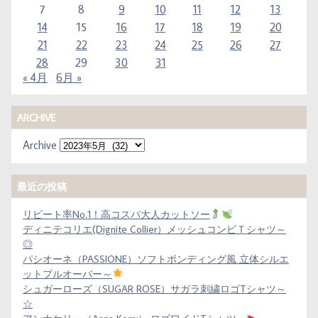
7
8
9
10
11
12
13
14
15
16
17
18
19
20
21
22
23
24
25
26
27
28
29
30
31
« 4月
6月 »
ARCHIVE
Archive
最近の投稿
リピート率No.1！高コスパ大人カットソー
ディニテコリエ(Dignite Collier）メッシュコンビＴシャツ～
◎
パシオーネ（PASSIONE）ソフトボンディング風 立体シルエ
ットプルオーバー～
シュガーローズ（SUGAR ROSE）サガラ刺繍ロゴTシャツ～
☆