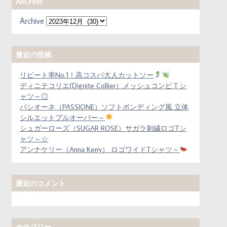
ARCHIVE
Archive
最近の投稿
リピート率No.1！高コスパ大人カットソー
ディニテコリエ(Dignite Collier）メッシュコンビＴシ
ャツ～◎
パシオーネ（PASSIONE）ソフトボンディング風 立体
シルエットプルオーバー～
シュガーローズ（SUGAR ROSE）サガラ刺繍ロゴTシ
ャツ～☆
アンナケリー（Anna Kerry） ロゴワイドTシャツ～
最近のコメント
カテゴリー