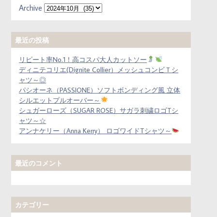
Archive
最近の投稿
リピート率No.1！高コスパ大人カットソー
ディニテコリエ(Dignite Collier）メッシュコンビＴシ
ャツ～◎
パシオーネ（PASSIONE）ソフトボンディング風 立体
シルエットプルオーバー～
シュガーローズ（SUGAR ROSE）サガラ刺繍ロゴTシ
ャツ～☆
アンナケリー（Anna Kerry） ロゴワイドTシャツ～
最近のコメント
カテゴリー