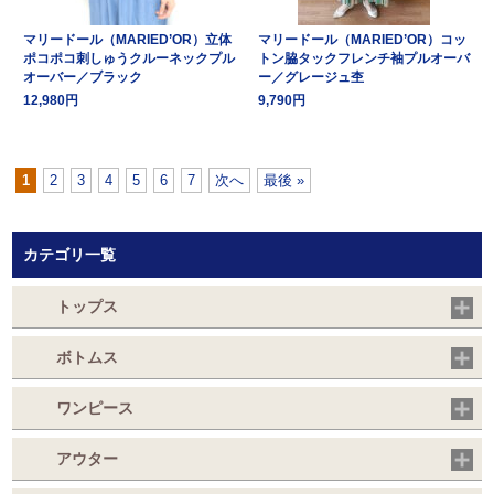
マリードール（MARIED’OR）立体
マリードール（MARIED’OR）コッ
ポコポコ刺しゅうクルーネックプル
トン脇タックフレンチ袖プルオーバ
オーバー／ブラック
ー／グレージュ杢
12,980円
9,790円
1
2
3
4
5
6
7
次へ
最後 »
カテゴリ一覧
トップス
ボトムス
ワンピース
アウター