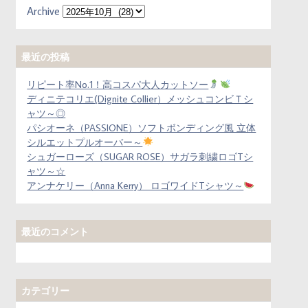
Archive
最近の投稿
リピート率No.1！高コスパ大人カットソー
ディニテコリエ(Dignite Collier）メッシュコンビＴシ
ャツ～◎
パシオーネ（PASSIONE）ソフトボンディング風 立体
シルエットプルオーバー～
シュガーローズ（SUGAR ROSE）サガラ刺繍ロゴTシ
ャツ～☆
アンナケリー（Anna Kerry） ロゴワイドTシャツ～
最近のコメント
カテゴリー