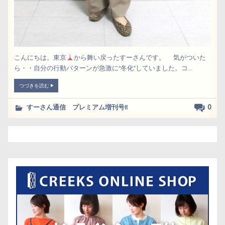
こんにちは。東京
から舞い戻ったすーさんです。 気がついた
ら・・自分の行動パターンが急激に“冬化”していました。コ....
つづきを読む
0
すーさん通信 プレミアム増刊号!!