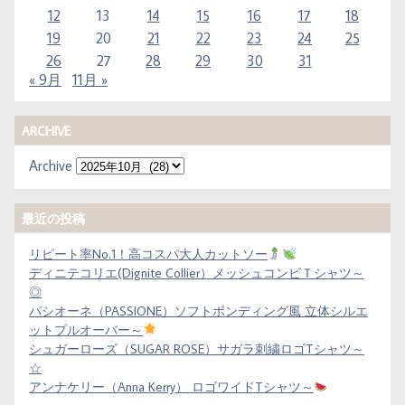
12
13
14
15
16
17
18
19
20
21
22
23
24
25
26
27
28
29
30
31
« 9月
11月 »
ARCHIVE
Archive
最近の投稿
リピート率No.1！高コスパ大人カットソー
ディニテコリエ(Dignite Collier）メッシュコンビＴシャツ～
◎
パシオーネ（PASSIONE）ソフトボンディング風 立体シルエ
ットプルオーバー～
シュガーローズ（SUGAR ROSE）サガラ刺繍ロゴTシャツ～
☆
アンナケリー（Anna Kerry） ロゴワイドTシャツ～