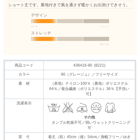
ショート丈です。裏地付きで風を通さず暖かくお出掛けできそう。
デザイン
ルーズ
フィット
ストレッチ
効いてる
商品コード
436416-90 (8221)
カラー
90（グレージュ）／フリーサイズ
素 材
（表地）ナイロン100％（裏地）ポリエステル
64％／複合繊維（ポリエステル）36％【手洗い
可】
洗濯表示
その他
タンブル乾燥不可／弱いウェットクリーニング
可
実 寸
着丈（前）45cm（後）54cm／身幅フリー／ゆき