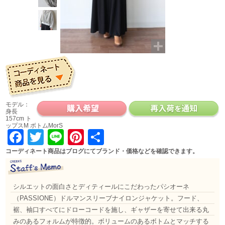
モデル：
身長
157cm ト
ップスM ボトムMorS
Facebook
Twitter
Line
Pinterest
共
有
コーディネート商品はブログにてブランド・価格などを確認できます。
シルエットの面白さとディティールにこだわったパシオーネ
（PASSIONE）ドルマンスリーブナイロンジャケット。フード、
裾、袖口すべてにドローコードを施し、ギャザーを寄せて出来る丸
みのあるフォルムが特徴的。ボリュームのあるボトムとマッチする