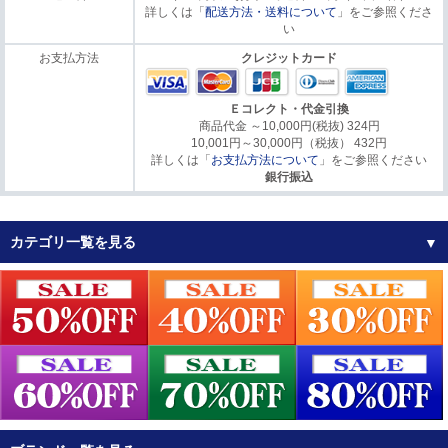
詳しくは「
配送方法・送料について
」をご参照くださ
い
お支払方法
クレジットカード
Ｅコレクト・代金引換
商品代金 ～10,000円(税抜) 324円
10,001円～30,000円（税抜） 432円
詳しくは「
お支払方法について
」をご参照ください
銀行振込
カテゴリ一覧を見る
▼