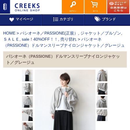
ログイン
カート
マイページ
カテゴリ
ブランド
HOME
>
パシオーネ／PASSIONE(正規）
,
ジャケット／ブルゾン
,
ＳＡＬＥ
,
sale！40%OFF！！
,
売り切れ
>
パシオーネ
（PASSIONE）ドルマンスリーブナイロンジャケット／グレージュ
パシオーネ（PASSIONE）ドルマンスリーブナイロンジャケッ
ト／グレージュ