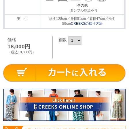
その他
タンブル乾燥不可
実 寸
総丈128cm／身幅51cm／肩幅47cm／袖丈
59cm
CREEKSの採寸方法
価格
個数
18,000円
（税込19,800円）