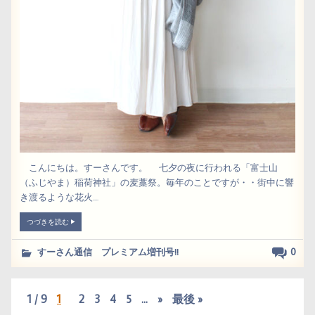
こんにちは。すーさんです。 七夕の夜に行われる「富士山
（ふじやま）稲荷神社」の麦藁祭。毎年のことですが・・街中に響
き渡るような花火....
つづきを読む
0
すーさん通信 プレミアム増刊号!!
1 / 9
1
2
3
4
5
...
»
最後 »