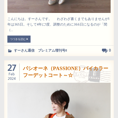
こんにちは。すーさんです。 わざわざ書くまでもありませんが1
年は365日。そして4年に1度、調整のために366日になるのが「閏
（....
つづきを読む
0
すーさん通信 プレミアム増刊号!!
27
パシオーネ（PASSIONE）バイカラー
Feb
フーデットコート～☆
2024