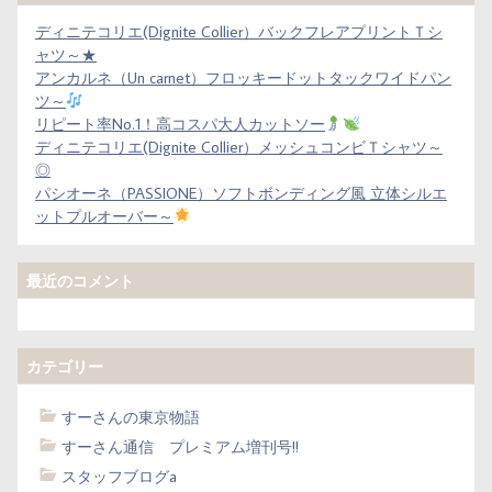
ディニテコリエ(Dignite Collier）バックフレアプリントＴシ
ャツ～★
アンカルネ（Un carnet）フロッキードットタックワイドパン
ツ～
リピート率No.1！高コスパ大人カットソー
ディニテコリエ(Dignite Collier）メッシュコンビＴシャツ～
◎
パシオーネ（PASSIONE）ソフトボンディング風 立体シルエ
ットプルオーバー～
最近のコメント
カテゴリー
すーさんの東京物語
すーさん通信 プレミアム増刊号!!
スタッフブログa