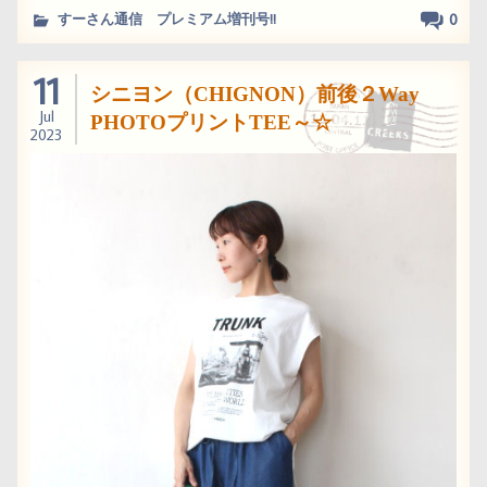
0
すーさん通信 プレミアム増刊号!!
11
シニヨン（CHIGNON）前後２Way
Jul
PHOTOプリントTEE～☆
2023