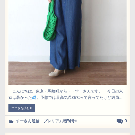
こんにちは。東京・馬喰町から・・すーさんです。 今日の東
京は暑かった
。予想では最高気温36℃って言ってたけど結局....
つづきを読む
0
すーさん通信 プレミアム増刊号!!